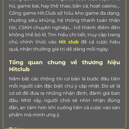
hũ, game bài, hay thể thao, bắn cá, hoạt casino,…
Cổng game Hit.Club
sở hữu kho game đa dạng,
thưởng siêu khủng, hệ thống thanh toán thần
tốc, CSKH chuyên nghiệp,… trở thành điểm đến
không thể bỏ lỡ. Tìm hiểu chi tiết, truy cập trang
chủ chính thức vào
Hit club
để cá cược hiệu
quả, nhận thưởng giá trị dễ dàng mỗi ngày.
Tổng quan chung về thương hiệu
Hitclub
Nắm bắt các thông tin cơ bản là bước đầu tiên
mỗi người cần đặc biệt chú ý cập nhật. Đó sẽ là
cơ sở để đưa ra những nhận định, đánh giá ban
đầu. Nhờ vậy, người chơi sẽ nhìn nhận đúng
đắn, an tâm hơn khi xuống tiền cá cược vào sản
phẩm mà mình ưng ý.